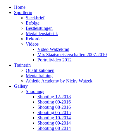
Home
Sportlerin
Steckbrief
Erfolge
Bestleistungen
Medaillenstatistik
Rekorde
Videos
Video Watzekrad
Mix Staatsmeisterschaften 2007-2010
Portraitvideo 2012
Trainerin
Qualifikationen
Mentaltraining
Athletic Academy by Nicky Watzek
Gallery
Shootings
Shooting 12-2018
Shooting 09-2016
Shooting 08-2016
Shooting 05-2015
Shooting 10-2014
Shooting 09-2014
Shooting 08-2014