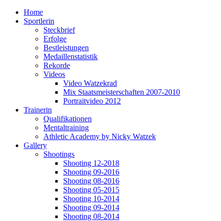
Home
Sportlerin
Steckbrief
Erfolge
Bestleistungen
Medaillenstatistik
Rekorde
Videos
Video Watzekrad
Mix Staatsmeisterschaften 2007-2010
Portraitvideo 2012
Trainerin
Qualifikationen
Mentaltraining
Athletic Academy by Nicky Watzek
Gallery
Shootings
Shooting 12-2018
Shooting 09-2016
Shooting 08-2016
Shooting 05-2015
Shooting 10-2014
Shooting 09-2014
Shooting 08-2014