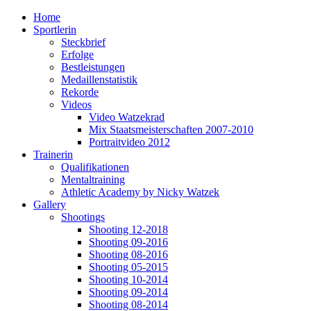
Home
Sportlerin
Steckbrief
Erfolge
Bestleistungen
Medaillenstatistik
Rekorde
Videos
Video Watzekrad
Mix Staatsmeisterschaften 2007-2010
Portraitvideo 2012
Trainerin
Qualifikationen
Mentaltraining
Athletic Academy by Nicky Watzek
Gallery
Shootings
Shooting 12-2018
Shooting 09-2016
Shooting 08-2016
Shooting 05-2015
Shooting 10-2014
Shooting 09-2014
Shooting 08-2014