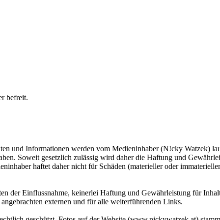
 befreit.
ten und Informationen werden vom Medieninhaber (N!cky Watzek) laufe
aben. Soweit gesetzlich zulässig wird daher die Haftung und Gewährleist
ninhaber haftet daher nicht für Schäden (materieller oder immaterielle
n der Einflussnahme, keinerlei Haftung und Gewährleistung für Inhalt
 angebrachten externen und für alle weiterführenden Links.
chtlich geschützt. Fotos auf der Website (www.nickywatzek.at) stamm