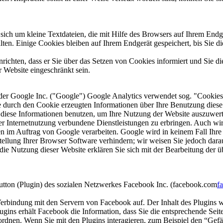
ich um kleine Textdateien, die mit Hilfe des Browsers auf Ihrem Endg
ten. Einige Cookies bleiben auf Ihrem Endgerät gespeichert, bis Sie d
ichten, dass er Sie über das Setzen von Cookies informiert und Sie die
r Website eingeschränkt sein.
der Google Inc. ("Google") Google Analytics verwendet sog. "Cookies"
 durch den Cookie erzeugten Informationen über Ihre Benutzung diese W
diese Informationen benutzen, um Ihre Nutzung der Website auszuwerten
 Internetnutzung verbundene Dienstleistungen zu erbringen. Auch wird
aten im Auftrag von Google verarbeiten. Google wird in keinem Fall Ihr
tellung Ihrer Browser Software verhindern; wir weisen Sie jedoch darauf
ie Nutzung dieser Website erklären Sie sich mit der Bearbeitung der 
.
tton (Plugin) des sozialen Netzwerkes Facebook Inc. (facebook.com
f
Verbindung mit den Servern von Facebook auf. Der Inhalt des Plugins 
ins erhält Facebook die Information, dass Sie die entsprechende Seite 
nen. Wenn Sie mit den Plugins interagieren, zum Beispiel den “Gefäl