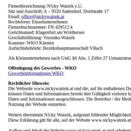
Firmenbezeichnung: N!cky Watzek e.U.
Sitz und Anschrift: A – 9520 Sattendorf, Dorfstraße 17
Email:
office@nickywatzek.at
Rechtsform: Einzelunternehmen
Firmenbuchnummer: FN 429512 k
Gerichtsstand: Klagenfurt am Wörthersee
Geschäftsführung: Veronika Watzek
Kammer: WKO Kärnten
Aufsichtsbehörde: Bezirkshauptmannschaft Villach
Als Kleinunternehmen nach UstG §6 Abs. 1 Ziffer 27 Umsatzsteuer
Offenlegung des Gewerbes - WKO
Gewerbeinformationen WKO
Rechtlicher Hinweis:
Die Webseite www.nickywatzek.at und die, auf ihr enthaltenen Da
können Daten und Informationen bereits ihre Gültigkeit verloren h
Daten und Informationen ausgeschlossen. Die Betreiber / der Medie
Nutzung der Website entstehen.
Weiters übernimmt N!cky Watzek, aufgrund fehlender Möglichkeite
Diese Erklärung gilt für alle, auf der Website www.nickywatzek.at
Aufbau und Inhalt der Website www.nickywatzek.at sind urheberre