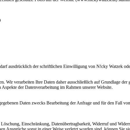
)
edarf ausdrücklich der schriftlichen Einwilligung von N!cky Watzek od
egen. Wir verarbeiten Ihre Daten daher ausschließlich auf Grundlage
en Aspekte der Datenverarbeitung im Rahmen unserer Website.
egebenen Daten zwecks Bearbeitung der Anfrage und für den Fall von 
g, Löschung, Einschränkung, Datenübertragbarkeit, Widerruf und Widers
en Ansprüche sonst in einer Weise verletzt worden sind, können Sie sic