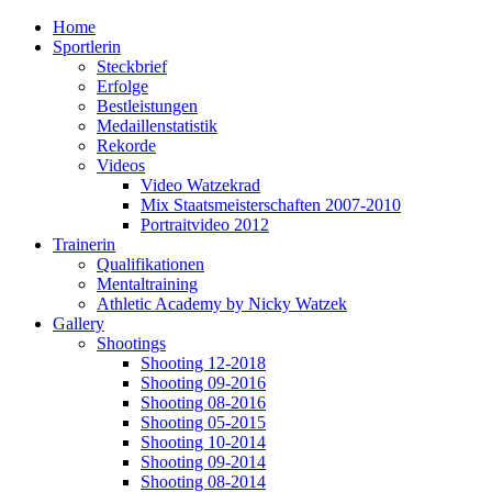
Home
Sportlerin
Steckbrief
Erfolge
Bestleistungen
Medaillenstatistik
Rekorde
Videos
Video Watzekrad
Mix Staatsmeisterschaften 2007-2010
Portraitvideo 2012
Trainerin
Qualifikationen
Mentaltraining
Athletic Academy by Nicky Watzek
Gallery
Shootings
Shooting 12-2018
Shooting 09-2016
Shooting 08-2016
Shooting 05-2015
Shooting 10-2014
Shooting 09-2014
Shooting 08-2014