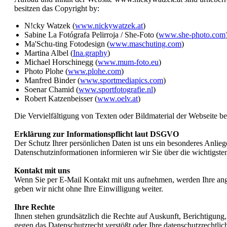
besitzen das Copyright by:
N!cky Watzek (
www.nickywatzek.at
)
Sabine La Fotógrafa Pelirroja / She-Foto (
www.she-photo.com
Ma'Schu-ting Fotodesign (
www.maschuting.com
)
Martina Albel (
Ina.graphy
)
Michael Horschinegg (
www.mum-foto.eu
)
Photo Plohe (
www.plohe.com
)
Manfred Binder (
www.sportmediapics.com
)
Soenar Chamid (
www.sportfotografie.nl
)
Robert Katzenbeisser (
www.oelv.at
)
Die Vervielfältigung von Texten oder Bildmaterial der Webseite b
Erklärung zur Informationspflicht laut DSGVO
Der Schutz Ihrer persönlichen Daten ist uns ein besonderes Anli
Datenschutzinformationen informieren wir Sie über die wichtigst
Kontakt mit uns
Wenn Sie per E-Mail Kontakt mit uns aufnehmen, werden Ihre ang
geben wir nicht ohne Ihre Einwilligung weiter.
Ihre Rechte
Ihnen stehen grundsätzlich die Rechte auf Auskunft, Berichtigun
gegen das Datenschutzrecht verstößt oder Ihre datenschutzrechtlich