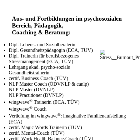
Aus- und Fortbildungen im psychosozialen
Bereich, Pädagogik,
Coaching & Beratung:
Dipl. Lebens- und Sozialberaterin
Dipl. Gesundheitspädagogin (ECA, TÜV)
Dipl. Trainerin für berufsbezogenes
Stressmanagement (ECA, TÜV)
Lehrgang akad. psycho-soziale
Gesundheitstrainerin
zertif. Business-Coach (TÜV)
NLP Master Coach (ÖDVNLP & eanlp)
NLP Master (DVNLP)
NLP Practitioner (DVNLP)
®
w
ing
w
ave
Trainerin (ECA, TÜV)
®
w
ing
w
ave
Coach
®
Vertiefung im
w
ing
w
ave
: imaginative Familienaufstellung
(ECA)
zertif. Magic Words Trainerin (TÜV)
zertif. Mental-Coach (TÜV)
zertif. Work Health Balance-Coach (TÜV)