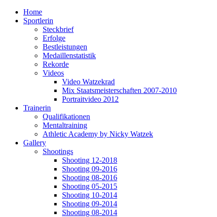
Home
Sportlerin
Steckbrief
Erfolge
Bestleistungen
Medaillenstatistik
Rekorde
Videos
Video Watzekrad
Mix Staatsmeisterschaften 2007-2010
Portraitvideo 2012
Trainerin
Qualifikationen
Mentaltraining
Athletic Academy by Nicky Watzek
Gallery
Shootings
Shooting 12-2018
Shooting 09-2016
Shooting 08-2016
Shooting 05-2015
Shooting 10-2014
Shooting 09-2014
Shooting 08-2014